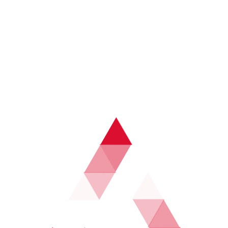
的扩展能力。无论用户规模如何增长，平台都能保持稳定运
行状态。这种技术基础的持续强化，为数字娱乐的长期发展
提供了坚实支撑。
4、安全与生态建设
在安全体系建设方面，多多28通过多重加密机制与风险识别
系统，构建了较为完善的安全防护网络。这种机制能够有效
保障用户数据安全，并降低潜在风险，为用户提供更加安心
的使用环境。
同时，平台在内容审核与规范管理方面也不断强化，通过智
能识别与人工审核相结合的方式，确保整体内容环境的健康
与合规。这种双重保障机制，使平台生态更加稳定与可靠。
此外，多多28还积极构建开放共赢的生态体系，通过引入更
多合作伙伴与内容创作者，丰富整体生态内容。这种生态化
发展模式，不仅提升了平台活力，也推动了数字娱乐产业的
整体进步。