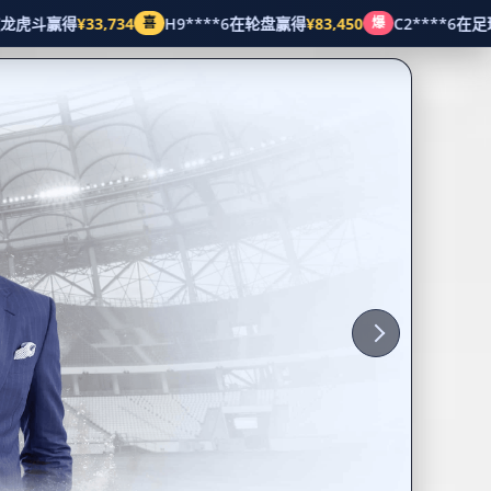
13594780001
戏
敦煌市们瞎崖109号
38年
经验丰富
用热爱点燃