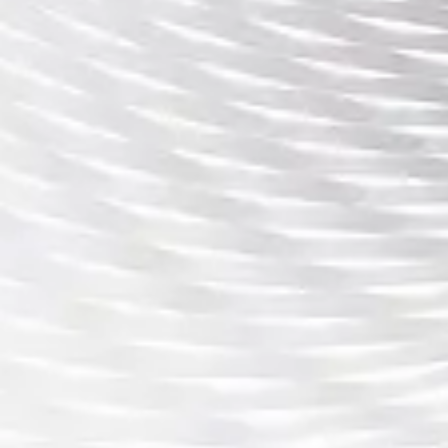
巴西队美洲杯出局反思阵容战术
方向探寻之路与新
2026-07-19 17:19:0