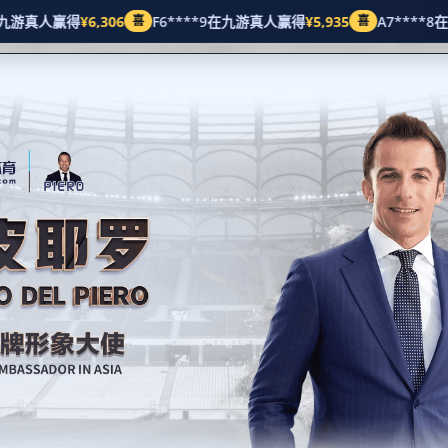
项目展示
体育动态
体育种类
加入DB多宝游
供应商
已认证
方案
ISO 9001:2008
书写辉煌，
赛场”