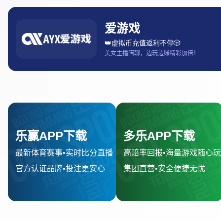
划
赛事赛后反馈管理
金及奖
收集并分析赛事反馈数据，优化
为赛
后续赛事安排。
认识DB多
DB游戏
成立于2005年，总
解决方案和优质的服务。公司
务。