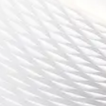
足球三中卫体系为何风靡全球解
战术革新与时代因
2026-07-22 17:25:0