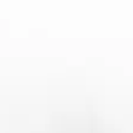
防体系构建研究
足球最佳年轻
讨
7