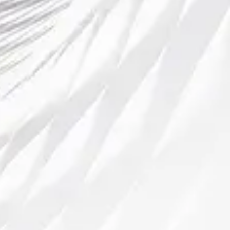
数据解析热门赛事走势与球队胜负
预测分析参考指南
2026-07-14 05:44:52