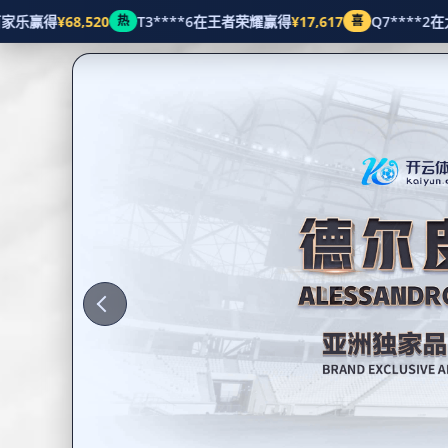
认识DB多宝集团
领先的
产品解决
“用汗水