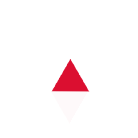
4、生态协同创新
数字金融生态的持续发展离不开多方主体的协同合作，包括
金融机构、科技企业、监管机构以及用户群体之间的深度互
动。entity["company","亚投国际","数字金融平台"]通过
开放平台战略，推动生态伙伴共同参与金融产品与服务的创
新。
在这一过程中，数据共享与能力互补成为重要驱动力。不同
机构通过API接口实现系统对接，从而形成更加灵活的金融
服务网络，提升整体生态的运行效率与创新能力。
此外，数字资产、绿色金融以及普惠金融等新兴领域的融合
发展，也为生态协同创新提供了更多可能性，使得数字金融
体系逐步向多元化与可持续方向演进。
总结：