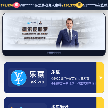
项目展示
首页
项目展示
168棋牌打造安全公平线上娱乐竞技新体验平台引领行业发展趋势
168棋牌打造安全公平线上娱乐竞技新体验平
台引领行业发展趋势
175
2026-02-23 01:57:02