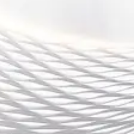
作者以及行业伙伴展开深度合作，共同推动线上娱乐竞技产
业链升级，促进整个行业向更加规范、透明、可持续的方向
发展。
总结：
综上所述，168棋牌以安全为根基，以公平为核心，以体验
为驱动，以创新为引领，系统化构建了安全可靠、公开透
明、互动丰富的线上娱乐竞技新平台。通过技术升级与制度
完善并行推进，平台在保障用户权益的同时，不断优化产品
与服务质量，赢得了市场与用户的高度认可。
DB多宝集团
展望未来，随着数字技术的持续进步与行业规范不断完善，
168棋牌将继续秉持责任与创新并重的发展理念，深化安全
建设与公平机制，拓展多元化娱乐形态，引领线上娱乐竞技
行业迈向更加健康、有序与高质量的发展新阶段。