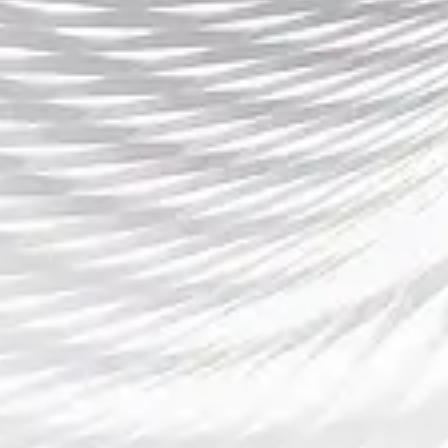
欧冠视频回放深度解析经典瞬间与战术亮点全纪
录合集权威复盘精选
2026-02-07 15:06:56
冠竞体育引领全民运动生态打造智慧赛事与健康
新未来发展格局蓝图
2026-02-24 01:04:01
Search the blog...
导航