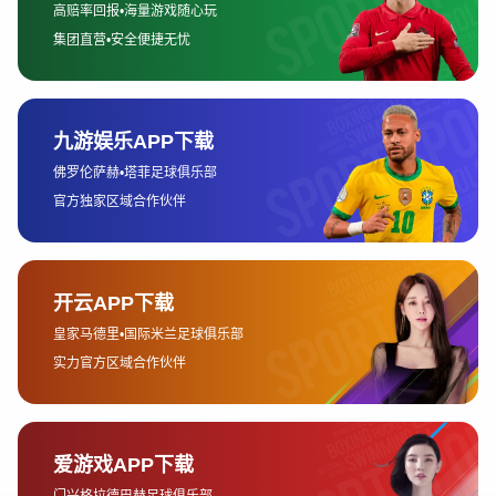
公平公正是线上娱乐竞技平台赢得用户信任的核心基础。
168棋牌坚持公开透明原则，在游戏算法设计上采用经过严
格测试与验证的随机机制，确保每一局对战结果真实可信，
杜绝人为干预的可能。
平台引入第三方技术检测与监督机制，对游戏程序、数据处
理流程进行独立审查与评估。通过权威认证与数据公示，增
强平台公信力，让用户在参与过程中更加安心、放心。
为维护良好的竞技秩序，168棋牌建立完善的违规行为惩处
机制。对于作弊、外挂、恶意刷分等行为实行“零容忍”政
策，通过技术监测与人工复核相结合的方式，及时封禁违规
账号，维护健康生态环境。
同时，平台设置公开透明的积分与排名体系，所有竞技数据
均可实时查询与追溯。通过清晰明确的规则体系与监督机
制，168棋牌在行业内树立了公平竞技的新标杆。
3、升级用户体验