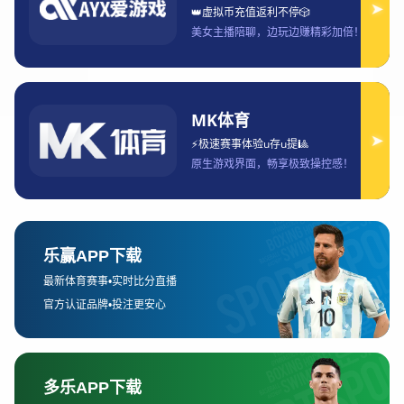
息、交易数据以及游戏记录进行全流程保护，有效防止数据
泄露与非法入侵。
平台引入先进的智能风控系统，通过实时监测与异常行为识
别机制，对可疑操作进行动态分析与风险预警。无论是异常
登录、资金异动还是不正当操作，系统都能迅速响应并采取
相应措施，确保平台运行稳定、安全可靠。
在服务器部署方面，168棋牌采用分布式架构与多节点备份
机制，保障系统高并发情况下的流畅运行。同时建立全天候
运维监控体系，技术团队24小时值守，第一时间排查并处理
潜在风险，最大限度降低系统故障对用户体验的影响。
此外，平台持续开展安全升级与渗透测试，与专业安全机构
合作，不断优化防护策略。通过技术创新与制度建设双管齐
下，168棋牌为用户打造坚实可靠的线上娱乐竞技安全环
境。
2、构建公平机制