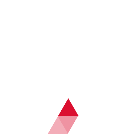
保级大战同样激烈，海登海姆、莱比锡美因茨和圣保利等队
伍因积分处在榜尾，面对降级威胁压力山大。海登海姆目前
积分只有13分，美因茨和圣保利各自积12分，由于积分接
近，他们必须在剩余比赛中争取更多胜利以确保留在德甲。
citeturn0search21
中游球队如科隆、门兴格拉德巴赫等则位于积分榜中游，表
现略显波动，虽暂时不受降级威胁，但也未能完全脱离压
力。这些球队需要通过战术调整和人员轮换来争取稳定的排
名，以备不时之需。citeturn0search16
4、影响排名走势的因素
除了积分数据本身外，球员状态和伤病情况也直接影响着球
队的排名走势。例如拜仁的核心球员如哈里·凯恩展现出强大
的进球能力，这为球队的积分优势提供了有力支持。
citeturn0search13