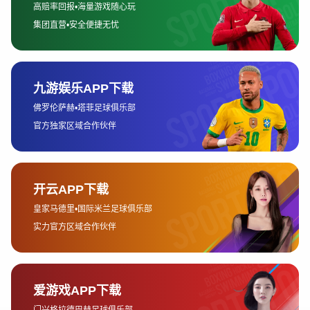
他各类体育赛事的精彩内容。
2、移动设备观看方式
除了电视平台外，手机和平板电脑已经成为现代观众观看世
俱杯的主流设备之一。无论你是在家中、公交车上，还是在
办公室，都可以通过这些设备观看到自己喜欢的比赛。2025
年世俱杯期间，多家网络视频平台将提供支持手机观看的服
务。
国内观众可以选择通过腾讯视频、优酷和爱奇艺等平台观看
比赛。这些平台提供了便捷的手机APP，用户只需下载安装
APP并登录，即可随时随地通过手机观看直播或者回看精彩
比赛。腾讯视频尤其强大，不仅拥有超清画质，还提供比赛
的全程回放，便于用户在任何时间都能体验到赛事的精彩瞬
间。
对于海外观众来说，像DAZN和YouTube TV这样的流媒体平
台，能够提供无广告、无延迟的赛事直播。DAZN是一家专