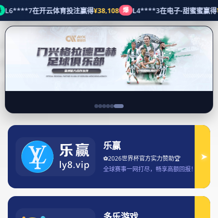
项目展示
首页
项目展示
2025年世俱杯在线观看平台推荐及观看方式指南
2025年世俱杯在线观看平台推荐及观看方式
指南
253
2025-08-18 15:07:00