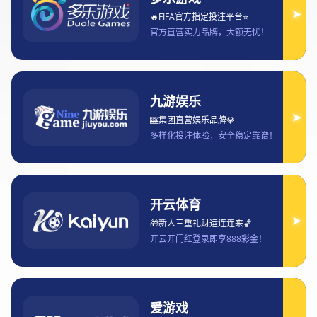
2025年国际足联世俱杯将会吸引全球足球迷的关注，如何观
看这一全球顶级足球赛事将成为众多观众关心的重点。为了
帮助大家更好地了解和选择观看途径，本文将从多个方面详
细介绍2025年世俱杯在线观看平台推荐及观看方式指南。本
文的核心目标是为您提供一份详尽的观看方式选择建议，确
保您可以在第一时间、最便捷的方式下享受世俱杯带来的视
觉盛宴。
文章将从四个主要方面展开讨论。首先，我们将介绍几大主
流的在线观看平台，包括传统的电视平台与现代的网络视频
平台；接着，我们会探讨如何利用手机和移动设备观看2025
年世俱杯，并推荐相应的APP和服务；第三部分将讨论如何
通过虚拟专用网络（VPN）观看比赛，尤其是在部分地区可
能存在的观看限制问题；最后，我们将给出一些关于观看质
量优化的建议，包括如何选择高清、流畅的视频源和配置设
备来提升观赛体验。本文将确保无论您选择哪种观看方式，
都能够轻松享受比赛的精彩内容。
1、主流在线观看平台推荐