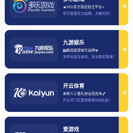
AG百家乐试玩平台近年来逐渐成为了线上博彩游戏中的热门
选择，吸引了大量玩家参与其中。无论你是刚接触百家乐的
新手，还是有一定经验的玩家，掌握正确的技巧和策略都能
够显著提高你的胜率。本文将详细探讨如何轻松上手AG百家
乐试玩平台，通过几个方面的技巧与策略，帮助玩家在游戏
中获得更好的体验和成绩。首先，我们将对AG百家乐的玩法
进行简要介绍，接着分别从四个方面分享提高胜率的实用策
略，包括合理的投注策略、如何利用统计数据进行决策、如
何管理资金以及心态调整的技巧。最后，结合总结，给出一
些实用建议，帮助玩家更好地享受游戏的乐趣并提升胜算。
1、了解AG百家乐的基本规
则
AG百家乐作为一种经典的赌场游戏，其规则相对简单，适合
初学者入手。游戏的基本玩法是玩家投注在“庄家”或“闲家”
上，目标是猜测哪个方的点数更接近9点。在每一局游戏
中，庄家和闲家都会分别发两张牌，并根据特定规则决定是