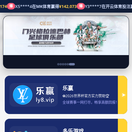
体育动态
首页
体育动态
AG百家乐试玩平台揭秘 轻松上手的技巧与策略分享
AG百家乐试玩平台揭秘 轻松上手的技巧与策
略分享
391
2025-01-28 18:23:29