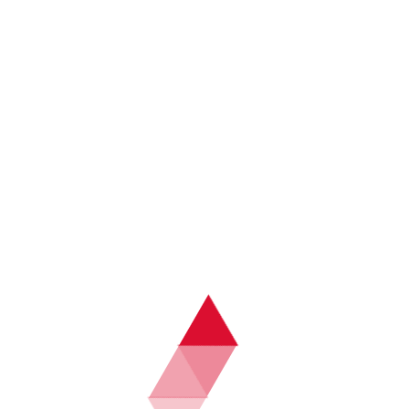
应仔细审查权限请求的合理性，并尽量避免授予与功能无关
的权限。
此外，网络支付安全也是重要风险点。一些平台可能通过第
三方支付通道进行资金流转，但缺乏合规金融监管保障。一
旦发生资金纠纷或平台异常关闭，用户往往难以追回损失。
因此，提高安全意识、避免在不明平台进行资金操作，是降
低风险的重要手段。
法律合规提示
从法律层面来看，不同国家和地区对博彩行为的监管政策存
在显著差异。在许多地区，未经许可的博彩活动属于明确限
制或禁止范围，因此相关应用的传播与使用可能涉及法律风
险。用户在接触此类内容时，应首先了解所在地相关法规。
此外，即使部分平台表面上以“娱乐”或“游戏”形式呈现，其核
心机制仍可能涉及真实资金流转，这在法律认定上可能构成
灰色甚至违法行为。因此，仅凭应用外观或宣传内容判断其
合法性是不可靠的，需要结合监管资质与官方许可信息进行