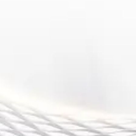
以电竞牛为核心打造的全新电竞生态服务与赛事
分析平台探索解析展望
Search the blog...
导航
认识DB多宝集团
项目展示
体育动态
体育种类