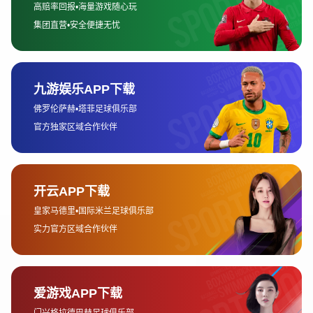
2026-06-23 17:23:11