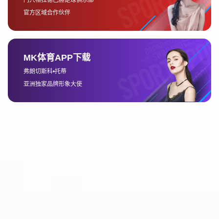
以亚投国际为中心打造全球数字金融生态发展新
格局探索未来趋势
2026-06-26 19:28:02