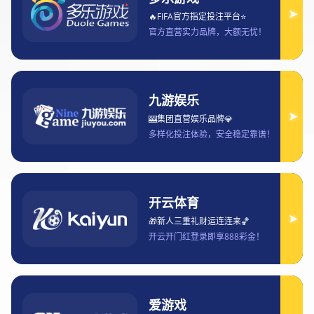
明白了，我会按照你的要求生成完整的文章示例。文章将以
“开博体育全面解析：赛事资讯、体育文化与竞技精彩一览”
为中心，分成四个部分，每个部分至少三段，每段长度均
匀，开篇摘要约300字，结尾总结两段。下面是示例文章：
---