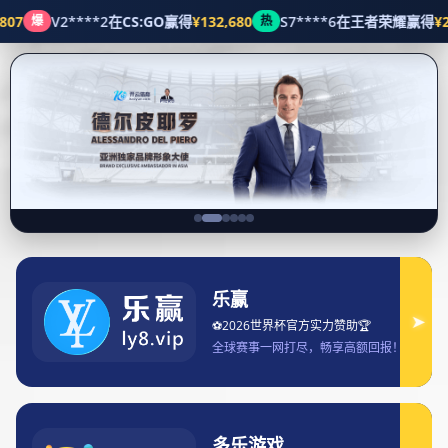
体育动态
首页
体育动态
开博体育全面解析：赛事资讯、体育文化与竞技精彩一览
开博体育全面解析：赛事资讯、体育文化与
竞技精彩一览
101
2026-05-13 05:53:57