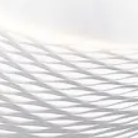
是信息获取平台，更成为体育爱好者交流、学习和娱乐的综
合生态。
总结：
通过对开博体育的全面解析，可以看出其在赛事资讯、体育
文化、竞技精彩和平台服务等方面均具备独特优势。实时、
全面的赛事信息和专业深度的分析，使用户能够紧跟体育动
态；而文化内涵的挖掘，则增强了体育的精神价值和社会意
义。
同时，开博体育通过视觉呈现和互动功能提升了竞技体验，
而个性化和多终端的服务优化又增强了用户参与感。整体而
言，开博体育不仅是一个赛事资讯平台，更是一个融合文化
传播、竞技观赏和用户体验的综合性体育生态，为广大体育
爱好者提供了丰富而精彩的服务。
---