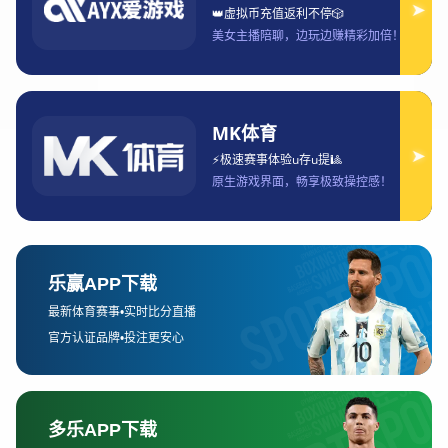
随着体育产业的蓬勃发展，开博体育以其丰富的赛事资讯、
深厚的体育文化底蕴以及极具观赏性的竞技表现，成为了广
大体育爱好者获取信息和体验激情的首选平台。本文将从赛
事资讯的实时性与全面性、体育文化的传承与创新、竞技精
彩的视觉冲击力与战术魅力以及开博体育平台自身的特色服
务四个方面，对开博体育进行全方位解析。通过深入剖析每
一个层面，我们不仅能够了解开博体育在信息传播、文化推
广和竞技呈现上的优势，还能领略其在数字化时代下如何融
合技术与体验，提升用户参与感和沉浸感。无论是体育爱好
者、专业选手还是普通观众，开博体育都能提供独特而丰富
的体验，满足不同层次的需求，呈现出一幅体育世界的精彩
全景图。
1、赛事资讯实时呈现
开博体育的赛事资讯以实时更新和全面覆盖为核心特色。无
论是国际大型赛事如奥运会、世界杯，还是国内联赛和地方