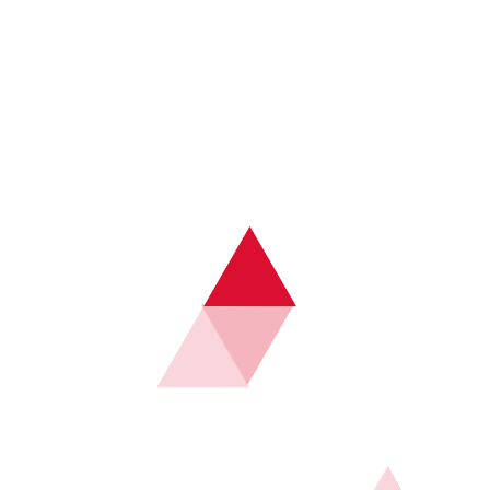
恢复。在这期间，赛事将从16强开始逐渐筛选出更具竞争
由于比赛的全球直播覆盖，赛事的时间安排特别考虑了不同
场，主办方将尽量避免比赛时间过于集中，确保各大洲的球
别设立了“休整期”，这段时间的安排旨在让参赛球队在多场
体能恢复至关重要，同时也给教练组提供了调整战术和阵容
间节点的影响
间节点将对全球足球产生深远影响。例如，决赛的时间安排不
考验。决赛的定于周末的傍晚进行，便于全球观众观看。
一些其他重要的体育赛事时间节点，确保赛事的收视率和观众